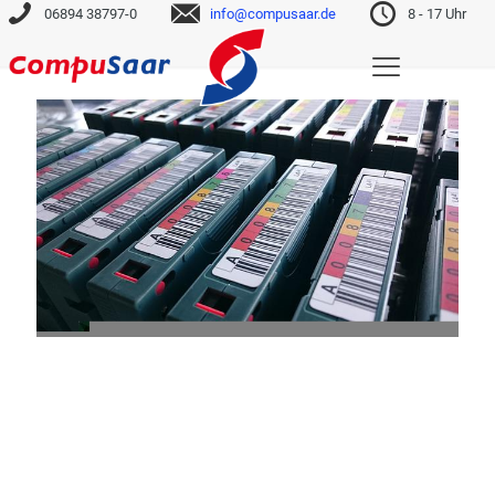
06894 38797-0
info@compusaar.de
8 - 17 Uhr