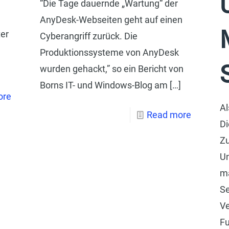
“Die Tage dauernde „Wartung“ der
AnyDesk-Webseiten geht auf einen
ter
Cyberangriff zurück. Die
Produktionssysteme von AnyDesk
wurden gehackt,” so ein Bericht von
Borns IT- und Windows-Blog am
[…]
ore
Al
Read more
Di
Zu
U
m
Se
Ve
Fu