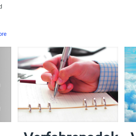
d
ore