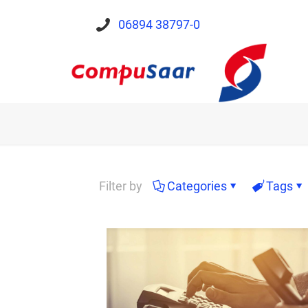
06894 38797-0
Filter by
Categories
Tags