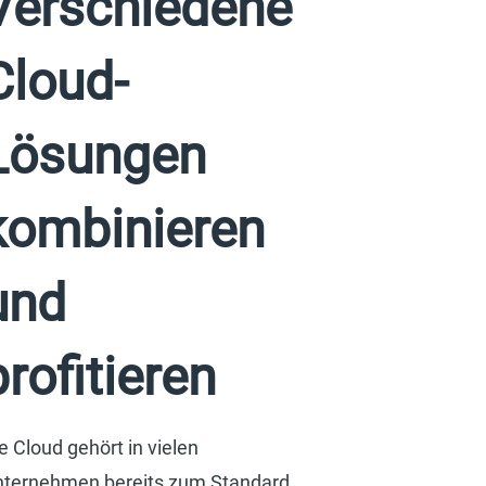
entation:
Verschiedene
Cloud-
Lösungen
kombinieren
und
profitieren
e Cloud gehört in vielen
ternehmen bereits zum Standard.